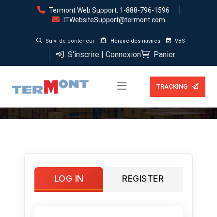
Termont Web Support: 1-888-796-1596
ITWebsiteSupport@termont.com
Suivi de conteneur
Horaire des navires
VBS
S'inscrire | Connexion
Panier
Mon compte
TRACKING
LOG IN
REGISTER