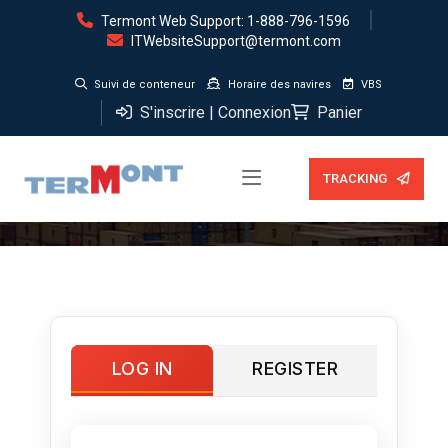
Termont Web Support: 1-888-796-1596
ITWebsiteSupport@termont.com
Suivi de conteneur
Horaire des navires
VBS
S'inscrire | Connexion
Panier
Mon compte
TRACKING
LOG IN
REGISTER