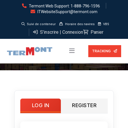
Termont Web Support: 1-888-796-1596
ITWebsiteSupport@termont.com
Suivi de conteneur
Horaire des navires
VBS
S'inscrire | Connexion
Panier
Mon compte
TRACKING
LOG IN
REGISTER